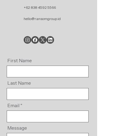
+62 838 4592 5566
hello@ransomgroup.id
First Name
Last Name
Email
Message